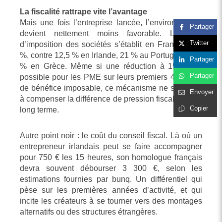
La fiscalité rattrape vite l’avantage
Mais une fois l’entreprise lancée, l’environnement
Partager
devient nettement moins favorable. Le taux
Twitter
d’imposition des sociétés s’établit en France à 25
%, contre 12,5 % en Irlande, 21 % au Portugal ou 22
Partager
% en Grèce. Même si une réduction à 15 % est
Partager
possible pour les PME sur leurs premiers 42 500 €
de bénéfice imposable, ce mécanisme ne suffit pas
Envoyer
à compenser la différence de pression fiscale à plus
Copier
long terme.
Autre point noir : le coût du conseil fiscal. Là où un
entrepreneur irlandais peut se faire accompagner
pour 750 € les 15 heures, son homologue français
devra souvent débourser 3 300 €, selon les
estimations fournies par bunq. Un différentiel qui
pèse sur les premières années d’activité, et qui
incite les créateurs à se tourner vers des montages
alternatifs ou des structures étrangères.