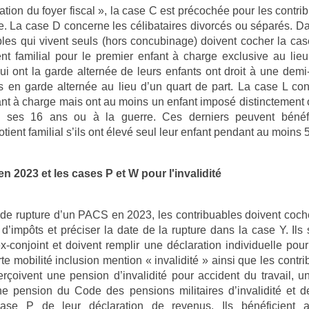
ation du foyer fiscal », la case C est précochée pour les contri
. La case D concerne les célibataires divorcés ou séparés. Da
bles qui vivent seuls (hors concubinage) doivent cocher la case
ent familial pour le premier enfant à charge exclusive au lie
qui ont la garde alternée de leurs enfants ont droit à une dem
s en garde alternée au lieu d’un quart de part. La case L con
ant à charge mais ont au moins un enfant imposé distinctement 
 ses 16 ans ou à la guerre. Ces derniers peuvent bénéfi
ient familial s’ils ont élevé seul leur enfant pendant au moins 
n 2023 et les cases P et W pour l'invalidité
 de rupture d’un PACS en 2023, les contribuables doivent coc
 d’impôts et préciser la date de la rupture dans la case Y. Ils
-conjoint et doivent remplir une déclaration individuelle pour 
arte mobilité inclusion mention « invalidité » ainsi que les contr
rçoivent une pension d’invalidité pour accident du travail, u
ne pension du Code des pensions militaires d’invalidité et d
ase P de leur déclaration de revenus. Ils bénéficient a