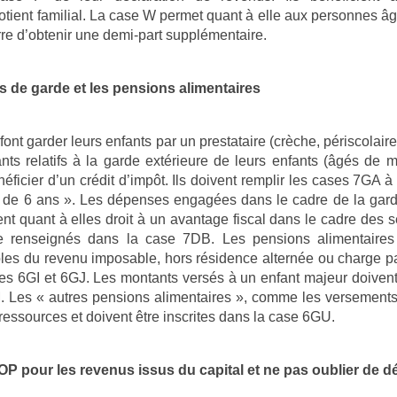
tient familial. La case W permet quant à elle aux personnes âg
re d’obtenir une demi-part supplémentaire.
is de garde et les pensions alimentaires
font garder leurs enfants par un prestataire (crèche, périscolaire
nts relatifs à la garde extérieure de leurs enfants (âgés de 
néficier d’un crédit d’impôt. Ils doivent remplir les cases 7GA 
 de 6 ans ». Les dépenses engagées dans le cadre de la garde
ent quant à elles droit à un avantage fiscal dans le cadre des s
tre renseignés dans la case 7DB. Les pensions alimentaires
les du revenu imposable, hors résidence alternée ou charge pa
ses 6GI et 6GJ. Les montants versés à un enfant majeur doiven
. Les « autres pensions alimentaires », comme les versements
ressources et doivent être inscrites dans la case 6GU.
2OP pour les revenus issus du capital et ne pas oublier de d