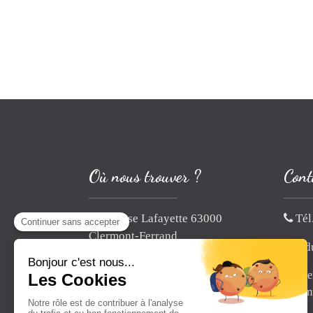
Où nous trouver ?
Cont
6 Impasse Lafayette 63000
Tél
Clermont-Ferrand
r.d
Pour e
accomp