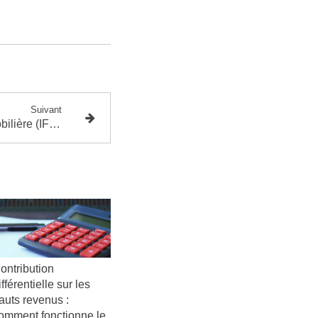
Suivant
L'impôt sur la fortune immobilière (IFI) en 2023 : qui sont les Français concernés ?
ontribution
ifférentielle sur les
auts revenus :
omment fonctionne le