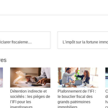
Comment déclarer fiscalement la nue-propriété ?
res
i
Détention indirecte et
Plafonnement de l’IFI :
C
sociétés : les pièges de
le bouclier fiscal des
d
l’IFI pour les
grands patrimoines
h
investisseurs
immobiliers
c