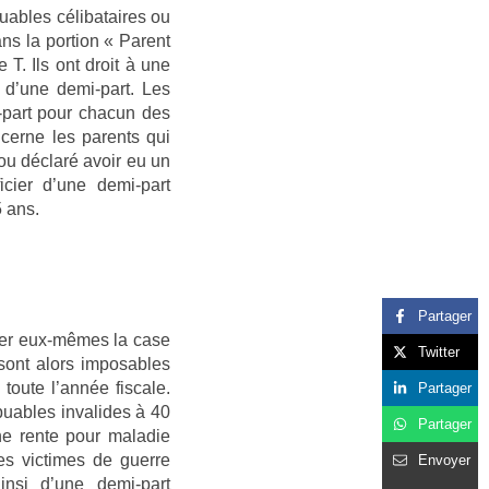
buables célibataires ou
ns la portion « Parent
 T. Ils ont droit à une
u d’une demi-part. Les
i-part pour chacun des
cerne les parents qui
ou déclaré avoir eu un
cier d’une demi-part
5 ans.
Partager
her eux-mêmes la case
Twitter
 sont alors imposables
toute l’année fiscale.
Partager
ibuables invalides à 40
Partager
ne rente pour maladie
es victimes de guerre
Envoyer
insi d’une demi-part