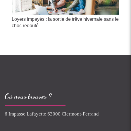
Loyers impayés : la sortie de trêve hivernale sans le
choc redouté
Où nous trouver ?
6 Impasse Lafayette 63000 Clermont-Ferrand